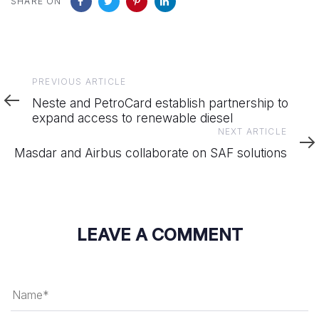
SHARE ON
Previous
PREVIOUS ARTICLE
Article
Neste and PetroCard establish partnership to
expand access to renewable diesel
Next
NEXT ARTICLE
Article
Masdar and Airbus collaborate on SAF solutions
LEAVE A COMMENT